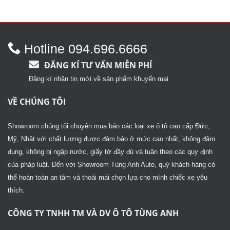
xếp
xếp
hạng
hạng
2.66
2.74
5
5 sao
sao
Hotline 094.696.6666
ĐĂNG KÍ TƯ VẤN MIỄN PHÍ
Đăng kí nhận tin mới về sản phẩm khuyến mại
VỀ CHÚNG TÔI
Showroom chúng tôi chuyên mua bán các loại xe ô tô cao cấp Đức,
Mỹ, Nhật với chất lượng được đảm bảo ở mức cao nhất, không đâm
đụng, không bị ngập nước, giấy tờ đầy đủ và tuân theo các quy định
của pháp luật. Đến với Showroom Tùng Anh Auto, quý khách hàng có
thể hoàn toàn an tâm và thoải mái chọn lựa cho mình chiếc xe yêu
thích.
CÔNG TY TNHH TM VÀ DV Ô TÔ TÙNG ANH