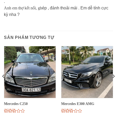
.
Anh em thợ kết nối, gh
ép , đánh thoải mái . Em dễ tính cực
kỳ nha
?
SẢN PHẨM TƯƠNG TỰ
Mercedes C250
Mercedes E300 AMG
Được
Được