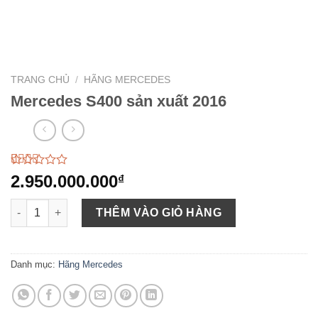
TRANG CHỦ
/
HÃNG MERCEDES
Mercedes S400 sản xuất 2016
2.44
59
2.950.000.000
₫
trên
5
Mercedes S400 sản xuất 2016 số lượng
dựa
THÊM VÀO GIỎ HÀNG
trên
đánh
giá
Danh mục:
Hãng Mercedes