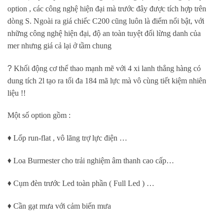
option , các công nghệ hiện đại mà trước đây được tích hợp trên
dòng S. Ngoài ra giá chiếc C200 cũng luôn là điểm nổi bật, với
những công nghệ hiện đại, độ an toàn tuyệt đối lừng danh của
mer nhưng giá cả lại ở tầm chung
?
Khối động cơ thể thao mạnh mẽ với 4 xi lanh thẳng hàng có
dung tích 2l tạo ra tối đa 184 mã lực mà vô cùng tiết kiệm nhiên
liệu !!
Một số option gồm :
♦️
Lốp run-flat , vô lăng trợ lực điện …
♦️
Loa Burmester cho trải nghiệm âm thanh cao cấp…
♦️
Cụm đèn trước Led toàn phần ( Full Led ) …
♦️
Cần gạt mưa với cảm biến mưa