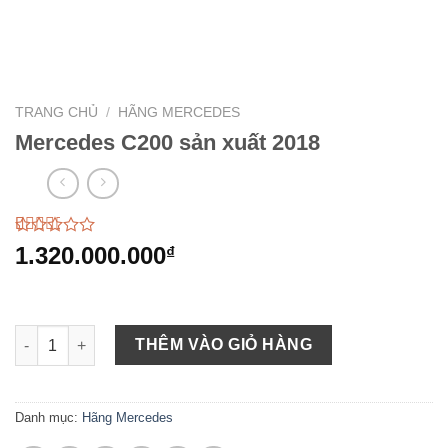
TRANG CHỦ
/
HÃNG MERCEDES
Mercedes C200 sản xuất 2018
2.78
49
1.320.000.000
₫
trên 5
dựa
trên
đánh
giá
Mercedes C200 sản xuất 2018 số lượng
THÊM VÀO GIỎ HÀNG
Danh mục:
Hãng Mercedes