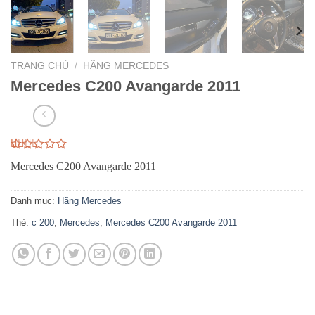
TRANG CHỦ
/
HÃNG MERCEDES
Mercedes C200 Avangarde 2011
2.51
47
Mercedes C200 Avangarde 2011
trên 5
dựa
trên
Danh mục:
Hãng Mercedes
đánh
giá
Thẻ:
c 200
,
Mercedes
,
Mercedes C200 Avangarde 2011