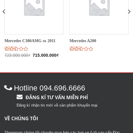
Mercedes C300AMG sx 2011
Mercedes A200
Giá
Giá
Được
723.000.000
₫
715.000.000
₫
Được
gốc
hiện
xếp
xếp
là:
tại
hạng
hạng
723.000.000₫.
là:
2.42
2.52
715.000.000₫.
5 sao
5 sao
Hotline 094.696.6666
ĐĂNG KÍ TƯ VẤN MIỄN PHÍ
Đăng kí nhận tin mới về sản phẩm khuyến mại
VỀ CHÚNG TÔI
Showroom chúng tôi chuyên mua bán các loại xe ô tô cao cấp Đức,