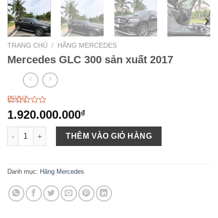
TRANG CHỦ
/
HÃNG MERCEDES
Mercedes GLC 300 sản xuất 2017
2.33
162
1.920.000.000
₫
trên
5
Mercedes GLC 300 sản xuất 2017 số lượng
dựa
THÊM VÀO GIỎ HÀNG
trên
đánh
giá
Danh mục:
Hãng Mercedes