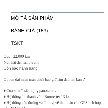
MÔ TẢ SẢN PHẨM
ĐÁNH GIÁ (163)
TSKT
Odo : 22.000 km
Nội thất đen sang trọng
Còn bảo hành hãng.
Option dài miên man chưa bao giờ làm đau tim bạn
?
♦️
Cửa sổ trời siêu rộng panoramic.
♦️
Hệ thống âm thanh vòm Burmester 13 loa.
♦️
Hệ thống dẫn đường và định vị vệ tinh toàn cầu GPS tích hợp