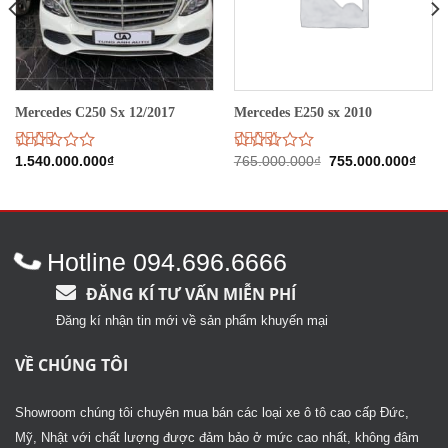
Mercedes C250 Sx 12/2017
Mercedes E250 sx 2010
Giá
Giá
Được
1.540.000.000
₫
Được
765.000.000
₫
755.000.000
₫
gốc
hiện
xếp
xếp
là:
tại
hạng
hạng
765.000.000₫.
là:
2.51
2.69
755.
5 sao
5 sao
Hotline 094.696.6666
ĐĂNG KÍ TƯ VẤN MIỄN PHÍ
Đăng kí nhận tin mới về sản phẩm khuyến mại
VỀ CHÚNG TÔI
Showroom chúng tôi chuyên mua bán các loại xe ô tô cao cấp Đức,
Mỹ, Nhật với chất lượng được đảm bảo ở mức cao nhất, không đâm