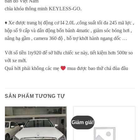
bản đồ Việt Nam
chìa khóa thông minh KEYLESS-GO.
♦️
Xe được trang bị động cơ I4 2.0L ,công suất tối đa 245 mã lực ,
hộp số 9 cấp và dẫn động bốn bánh 4matic , giảm sóc bóng hơi ,
nâng hạ gầm , camera 360 độ , hỗ trợ khởi hành ngang dốc …
Với số tiền 1ty920 để sở hữu chiếc xe này, tiết kiệm hơn 500tr so
với xe mới.
Quá hời phải không các mẹ
mua được bao thứ chả đùa đâu
SẢN PHẨM TƯƠNG TỰ
Giảm giá!