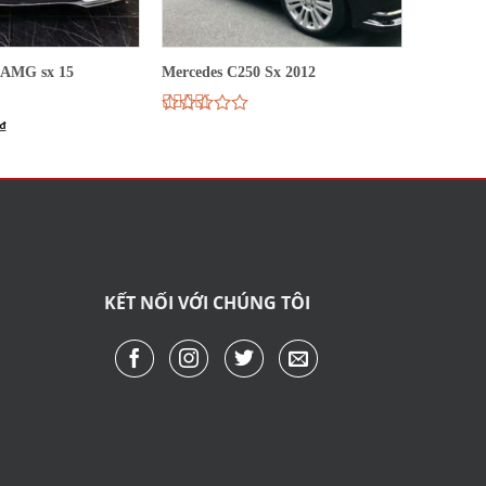
 AMG sx 15
Mercedes C250 Sx 2012
₫
Được
xếp
hạng
2.72
5
sao
KẾT NỐI VỚI CHÚNG TÔI