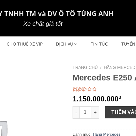
Y TNHH TM và DV Ô TÔ TÙNG ANH
Xe chất giá tốt
CHO THUÊ XE VIP
DỊCH VỤ
TIN TỨC
TUYỂN
TRANG CHỦ
/
HÃNG MERCED
Mercedes E250 
2.49
154
1.150.000.000
₫
trên 5
dựa
Mercedes E250 AMG sản xuất 
trên
THÊM VÀ
đánh
giá
Danh mục:
Hãng Mercedes