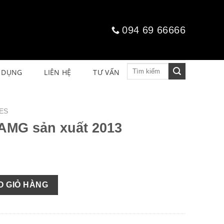
094 69 66666
Tìm
 DỤNG
LIÊN HỆ
TƯ VẤN
kiếm:
ES
AMG sản xuất 2013
2013 số lượng
O GIỎ HÀNG