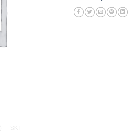
)
TSKT