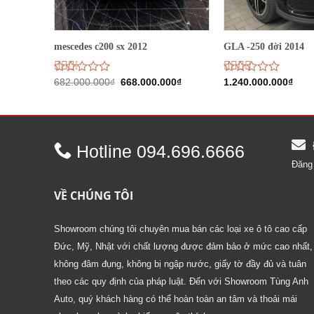
mescedes c200 sx 2012
GLA -250 đời 2014
Giá
Giá
Được
682.000.000
₫
668.000.000
₫
Được
1.240.000.000
₫
gốc
hiện
xếp
xếp
là:
tại
hạng
hạng
682.000.000₫.
là:
2.03
2.49
668.000.000₫.
5
5 sao
sao
Hotline 094.696.6666
Đăng 
VỀ CHÚNG TÔI
Showroom chúng tôi chuyên mua bán các loại xe ô tô cao cấp
Đức, Mỹ, Nhật với chất lượng được đảm bảo ở mức cao nhất,
không đâm đụng, không bị ngập nước, giấy tờ đầy đủ và tuân
theo các quy định của pháp luật. Đến với Showroom Tùng Anh
Auto, quý khách hàng có thể hoàn toàn an tâm và thoải mái