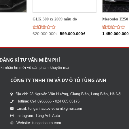
GLK 300 sx 2009 mầu đỏ
Mercedes E250
Giá
Giá
Được
620.000.000
₫
599.000.000
₫
Được
1.450.000.000
gốc
hiện
xếp
xếp
là:
tại
hạng
hạng
620.000.000₫.
là:
2.75
5
2.59
599.000.000₫.
sao
5 sao
ĐĂNG KÍ TƯ VẤN MIỄN PHÍ
kí nhận tin mới về sản phẩm khuyến mại
CÔNG TY TNHH TM VÀ DV Ô TÔ TÙNG ANH
Địa chỉ: 28 Nguyễn Văn Hưởng, Giang Biên, Long Biên, Hà Nội
Hotline: 094 6966666 - 024 665 05175
Email: tunganhautovietnam@gmai.com
Instagram: Tùng Anh Auto
Website: tunganhauto.com