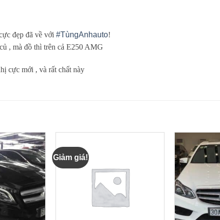
 cực đẹp đã về với
#
TùngAnhauto
!
 củ , mà đồ thì trên cả E250 AMG
ị cực mới , và rất chất này
Giảm giá!