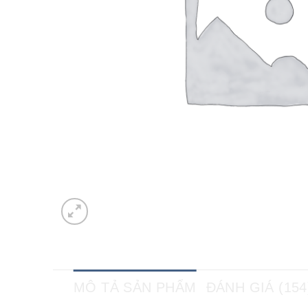
MÔ TẢ SẢN PHẨM
ĐÁNH GIÁ (154