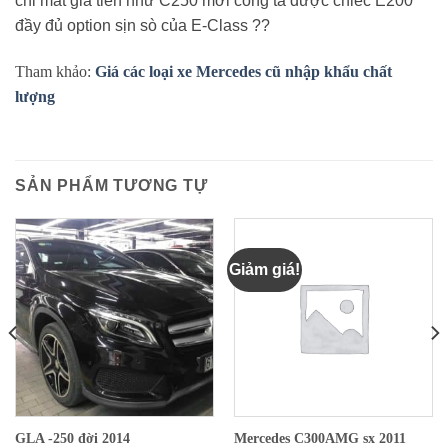
chỉ mất giá tiền như C250 mới cóng ta được chiếc E200
đầy đủ option sịn sò của E-Class
?
?
Tham khảo:
Giá các loại xe Mercedes cũ nhập khẩu chất
lượng
SẢN PHẨM TƯƠNG TỰ
Giảm giá!
GLA -250 đời 2014
Mercedes C300AMG sx 2011