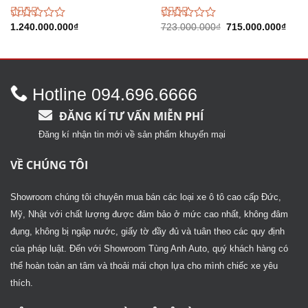
Giá
Giá
Được
1.240.000.000
₫
Được
723.000.000
₫
715.000.000
₫
gốc
hiện
xếp
xếp
là:
tại
hạng
hạng
723.000.000₫.
là:
2.49
2.42
715.
5 sao
5 sao
Hotline 094.696.6666
ĐĂNG KÍ TƯ VẤN MIỄN PHÍ
Đăng kí nhận tin mới về sản phẩm khuyến mại
VỀ CHÚNG TÔI
Showroom chúng tôi chuyên mua bán các loại xe ô tô cao cấp Đức,
Mỹ, Nhật với chất lượng được đảm bảo ở mức cao nhất, không đâm
đụng, không bị ngập nước, giấy tờ đầy đủ và tuân theo các quy định
của pháp luật. Đến với Showroom Tùng Anh Auto, quý khách hàng có
thể hoàn toàn an tâm và thoải mái chọn lựa cho mình chiếc xe yêu
thích.