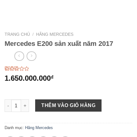
TRANG CHỦ
/
HÃNG MERCEDES
Mercedes E200 sản xuất năm 2017
2.74
38
1.650.000.000
₫
trên 5
dựa
trên
đánh
giá
Mercedes E200 sản xuất năm 2017 số lượng
THÊM VÀO GIỎ HÀNG
Danh mục:
Hãng Mercedes