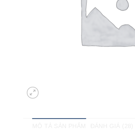
MÔ TẢ SẢN PHẨM
ĐÁNH GIÁ (28)