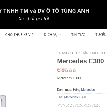
Y TNHH TM và DV Ô TÔ TÙNG ANH
Xe chất giá tốt
CHO THUÊ XE VIP
DỊCH VỤ
TIN TỨC
TUYỂN
TRANG CHỦ
/
HÃNG MERCED
Mercedes E300
2.33
24
Mercedes E300
trên
5
dựa
Danh mục:
Hãng Mercedes
trên
đánh
Thẻ:
Mercedes E300
giá