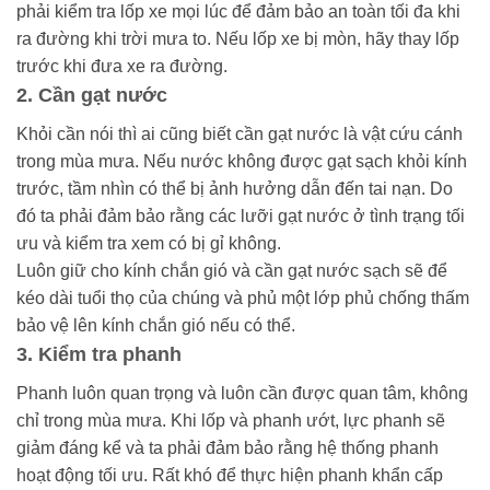
phải kiểm tra lốp xe mọi lúc để đảm bảo an toàn tối đa khi
ra đường khi trời mưa to. Nếu lốp xe bị mòn, hãy thay lốp
trước khi đưa xe ra đường.
2. Cần gạt nước
Khỏi cần nói thì ai cũng biết cần gạt nước là vật cứu cánh
trong mùa mưa. Nếu nước không được gạt sạch khỏi kính
trước, tầm nhìn có thể bị ảnh hưởng dẫn đến tai nạn. Do
đó ta phải đảm bảo rằng các lưỡi gạt nước ở tình trạng tối
ưu và kiểm tra xem có bị gỉ không.
Luôn giữ cho kính chắn gió và cần gạt nước sạch sẽ để
kéo dài tuổi thọ của chúng và phủ một lớp phủ chống thấm
bảo vệ lên kính chắn gió nếu có thể.
3. Kiểm tra phanh
Phanh luôn quan trọng và luôn cần được quan tâm, không
chỉ trong mùa mưa. Khi lốp và phanh ướt, lực phanh sẽ
giảm đáng kể và ta phải đảm bảo rằng hệ thống phanh
hoạt động tối ưu. Rất khó để thực hiện phanh khẩn cấp