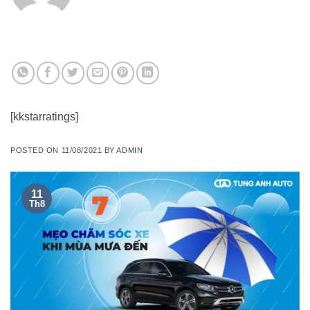
[kkstarratings]
POSTED ON
11/08/2021
BY
ADMIN
11
Th8