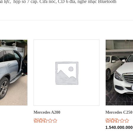
ã lực, hộp số 7 cấp. Cửa nóc, CD 6 đĩa, nghe nhạc Bluetooth
Mercedes A200
Mercedes C250
Được
Được
1.540.000.000
xếp
xếp