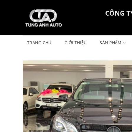
Skip
to
CÔNG T
content
TRANG CHỦ
GIỚI THIỆU
SẢN PHẨM