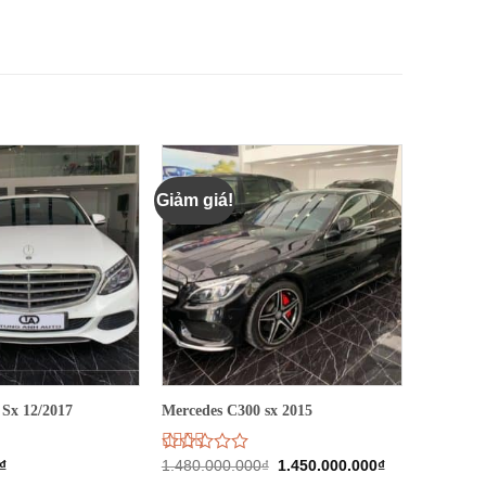
Giảm giá!
 Sx 12/2017
Mercedes C300 sx 2015
Giá
Giá
₫
Được
1.480.000.000
₫
1.450.000.000
₫
gốc
hiện
xếp