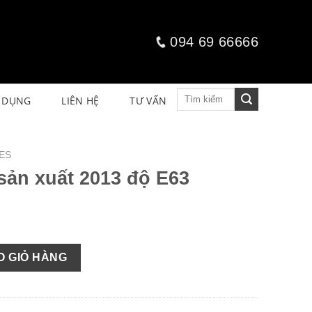
094 69 66666
Tìm
 DỤNG
LIÊN HỆ
TƯ VẤN
kiếm:
ES
sản xuất 2013 độ E63
độ E63 số lượng
O GIỎ HÀNG