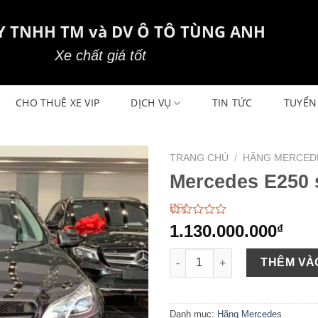
Y TNHH TM và DV Ô TÔ TÙNG ANH
Xe chất giá tốt
CHO THUÊ XE VIP
DỊCH VỤ
TIN TỨC
TUYỂN
TRANG CHỦ
/
HÃNG MERCED
Mercedes E250 
1.50
2
1.130.000.000
₫
trên
5
Mercedes E250 sản xuất 2013 
dựa
THÊM VÀ
trên
đánh
giá
Danh mục:
Hãng Mercedes