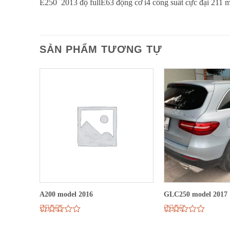
E250 2013 độ fullE63 động cơ i4 công suất cực đại 211 m
SẢN PHẨM TƯƠNG TỰ
A200 model 2016
GLC250 model 2017
Được
Được
xếp
xếp