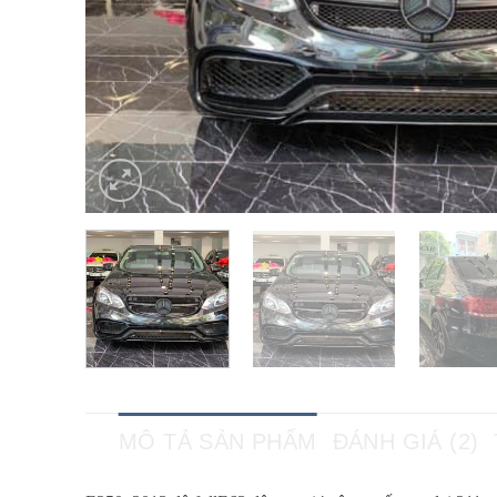
MÔ TẢ SẢN PHẨM
ĐÁNH GIÁ (2)