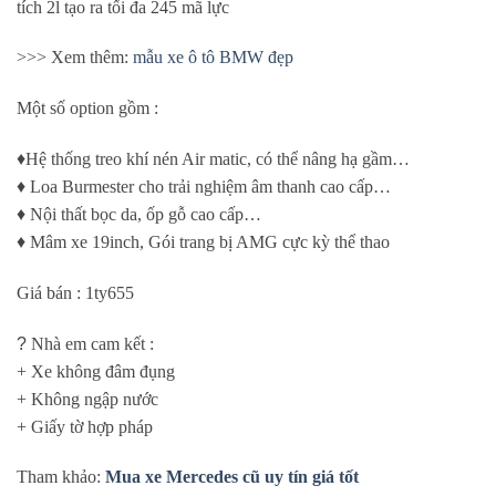
tích 2l tạo ra tối đa 245 mã lực
>>> Xem thêm:
mẫu xe ô tô BMW đẹp
Một số option gồm :
♦️
Hệ thống treo khí nén Air matic, có thể nâng hạ gầm…
♦️
Loa Burmester cho trải nghiệm âm thanh cao cấp…
♦️
Nội thất bọc da, ốp gỗ cao cấp…
♦️
Mâm xe 19inch, Gói trang bị AMG cực kỳ thể thao
Giá bán : 1ty655
?
Nhà em cam kết :
+ Xe không đâm đụng
+ Không ngập nước
+ Giấy tờ hợp pháp
Tham khảo:
Mua xe Mercedes cũ uy tín giá tốt