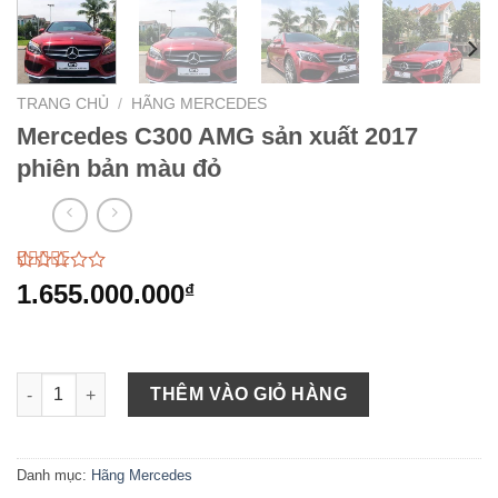
TRANG CHỦ
/
HÃNG MERCEDES
Mercedes C300 AMG sản xuất 2017
phiên bản màu đỏ
2.88
26
1.655.000.000
₫
trên 5
dựa
trên
đánh
giá
Mercedes C300 AMG sản xuất 2017 phiên bản màu đỏ số lượng
THÊM VÀO GIỎ HÀNG
Danh mục:
Hãng Mercedes