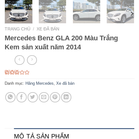
TRANG CHỦ
/
XE ĐÃ BÁN
Mercedes Benz GLA 200 Màu Trắng
Kem sản xuất năm 2014
2.76
112
Danh mục:
Hãng Mercedes
,
Xe đã bán
trên 5
dựa
trên
đánh
giá
MÔ TẢ SẢN PHẨM