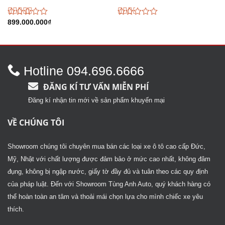
Được
899.000.000
₫
Được
xếp
xếp
hạng
hạng
2.98
5
2.19
sao
5
sao
Hotline 094.696.6666
ĐĂNG KÍ TƯ VẤN MIỄN PHÍ
Đăng kí nhận tin mới về sản phẩm khuyến mại
VỀ CHÚNG TÔI
Showroom chúng tôi chuyên mua bán các loại xe ô tô cao cấp Đức,
Mỹ, Nhật với chất lượng được đảm bảo ở mức cao nhất, không đâm
đụng, không bị ngập nước, giấy tờ đầy đủ và tuân theo các quy định
của pháp luật. Đến với Showroom Tùng Anh Auto, quý khách hàng có
thể hoàn toàn an tâm và thoải mái chọn lựa cho mình chiếc xe yêu
thích.