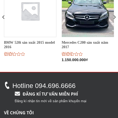
BMW 520i sản xuất 2015 model
Mercedes C200 sản xuất năm
2016
2017
Được
Được
1.150.000.000
₫
xếp
xếp
hạng
hạng
2.19
2.51
5
5 sao
sao
Hotline 094.696.6666
ĐĂNG KÍ TƯ VẤN MIỄN PHÍ
Đăng kí nhận tin mới về sản phẩm khuyến mại
VỀ CHÚNG TÔI