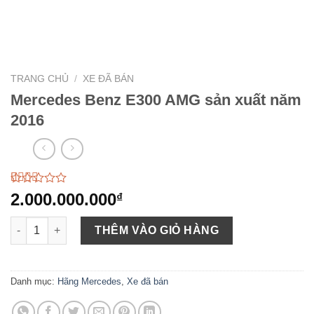
TRANG CHỦ
/
XE ĐÃ BÁN
Mercedes Benz E300 AMG sản xuất năm
2016
2.35
23
2.000.000.000
₫
trên
5
Mercedes Benz E300 AMG sản xuất năm 2016 số lượng
dựa
THÊM VÀO GIỎ HÀNG
trên
đánh
giá
Danh mục:
Hãng Mercedes
,
Xe đã bán