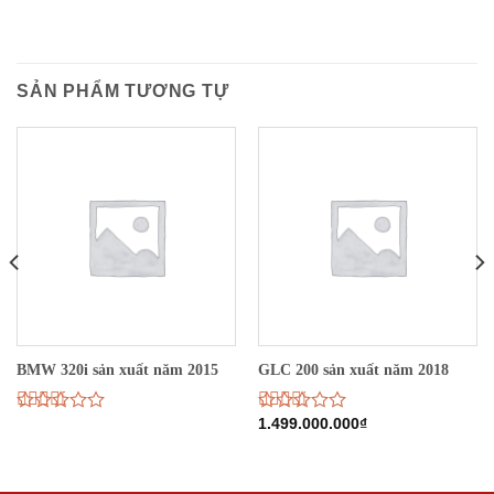
SẢN PHẨM TƯƠNG TỰ
BMW 320i sản xuất năm 2015
GLC 200 sản xuất năm 2018
Được
Được
1.499.000.000
₫
xếp
xếp
hạng
hạng
2.72
5
2.68