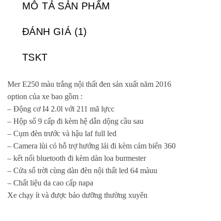
MÔ TẢ SẢN PHẨM
ĐÁNH GIÁ (1)
TSKT
Mer E250 màu trắng nội thất đen sản xuất năm 2016
option của xe bao gồm :
– Động cơ I4 2.0l với 211 mã lựcc
– Hộp số 9 cấp đi kèm hệ dẫn dộng cầu sau
– Cụm đèn trước và hậu laf full led
– Camera lùi có hỗ trợ hướng lái đi kèm cảm biến 360
– kết nối bluetooth đi kèm dàn loa burmester
– Cửa sổ trời cùng dàn đèn nội thất led 64 màuu
– Chất liệu da cao cấp napa
Xe chạy ít và được bảo dưỡng thường xuyên