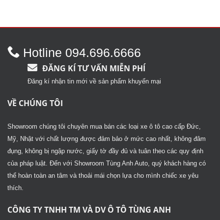
Được
Được
xếp
xếp
hạng
hạng
2.47
2.82
5
5 sao
sao
Hotline 094.696.6666
ĐĂNG KÍ TƯ VẤN MIỄN PHÍ
Đăng kí nhận tin mới về sản phẩm khuyến mại
VỀ CHÚNG TÔI
Showroom chúng tôi chuyên mua bán các loại xe ô tô cao cấp Đức,
Mỹ, Nhật với chất lượng được đảm bảo ở mức cao nhất, không đâm
đụng, không bị ngập nước, giấy tờ đầy đủ và tuân theo các quy định
của pháp luật. Đến với Showroom Tùng Anh Auto, quý khách hàng có
thể hoàn toàn an tâm và thoải mái chọn lựa cho mình chiếc xe yêu
thích.
CÔNG TY TNHH TM VÀ DV Ô TÔ TÙNG ANH