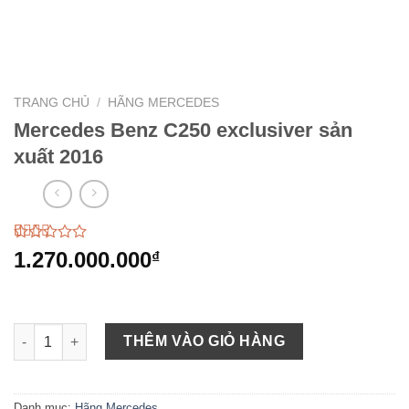
TRANG CHỦ
/
HÃNG MERCEDES
Mercedes Benz C250 exclusiver sản
xuất 2016
2.48
33
1.270.000.000
₫
trên 5
dựa
trên
đánh
giá
Mercedes Benz C250 exclusiver sản xuất 2016 số lượng
THÊM VÀO GIỎ HÀNG
Danh mục:
Hãng Mercedes