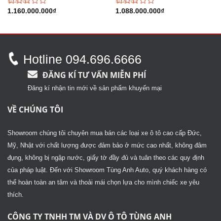
Được
1.160.000.000
₫
Được
1.088.000.000
₫
xếp
xếp
hạng
hạng
2.73
5
2.72
5
sao
sao
Hotline 094.696.6666
ĐĂNG KÍ TƯ VẤN MIỄN PHÍ
Đăng kí nhận tin mới về sản phẩm khuyến mại
VỀ CHÚNG TÔI
Showroom chúng tôi chuyên mua bán các loại xe ô tô cao cấp Đức,
Mỹ, Nhật với chất lượng được đảm bảo ở mức cao nhất, không đâm
đụng, không bị ngập nước, giấy tờ đầy đủ và tuân theo các quy định
của pháp luật. Đến với Showroom Tùng Anh Auto, quý khách hàng có
thể hoàn toàn an tâm và thoải mái chọn lựa cho mình chiếc xe yêu
thích.
CÔNG TY TNHH TM VÀ DV Ô TÔ TÙNG ANH