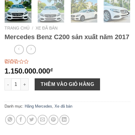
TRANG CHỦ
/
XE ĐÃ BÁN
Mercedes Benz C200 sản xuất năm 2017
2.58
40
1.150.000.000
₫
trên 5
dựa
Mercedes Benz C200 sản xuất năm 2017 số lượng
trên
THÊM VÀO GIỎ HÀNG
đánh
giá
Danh mục:
Hãng Mercedes
,
Xe đã bán