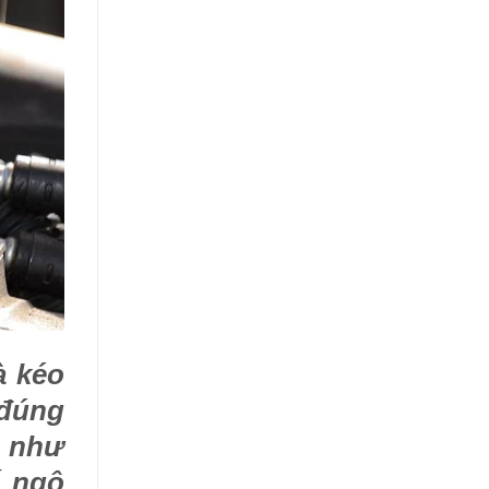
à kéo
 đúng
g như
ố ngộ