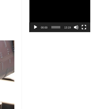
Trình
chơi
Video
00:00
13:19