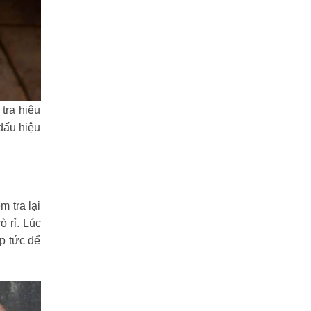
tra hiệu
 dấu hiệu
 tra lại
 rỉ. Lúc
p tức để