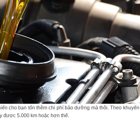
iến cho bạn tốn thêm chi phí bảo dưỡng mà thôi. Theo khuyến
hạy được 5.000 km hoặc hơn thế.