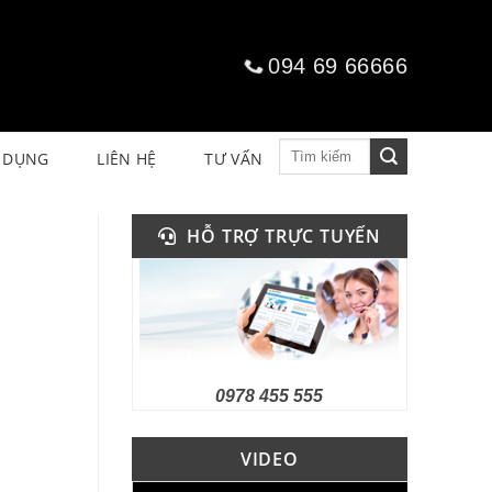
094 69 66666
Tìm
 DỤNG
LIÊN HỆ
TƯ VẤN
kiếm:
HỖ TRỢ TRỰC TUYẾN
0978 455 555
VIDEO