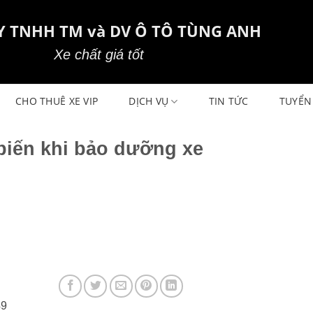
Y TNHH TM và DV Ô TÔ TÙNG ANH
Xe chất giá tốt
CHO THUÊ XE VIP
DỊCH VỤ
TIN TỨC
TUYỂN
biến khi bảo dưỡng xe
49