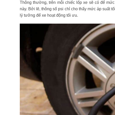
Thông thường, trên mỗi chiếc lốp xe sẽ có để mức 
này. Bởi lẽ, thông số psi chỉ cho thấy mức áp suất 
lý tưởng để xe hoạt động tối ưu.