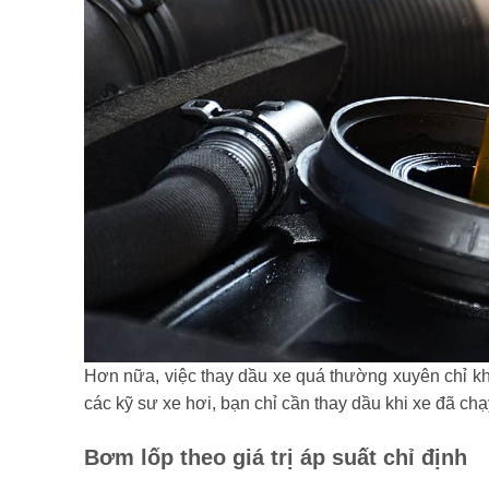
Hơn nữa, việc thay dầu xe quá thường xuyên chỉ kh
các kỹ sư xe hơi, bạn chỉ cần thay dầu khi xe đã c
Bơm lốp theo giá trị áp suất chỉ định