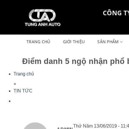
Skip
to
CÔNG T
content
TRANG CHỦ
GIỚI THIỆU
SẢN PHẨM
Điểm danh 5 ngộ nhận phổ 
Trang chủ
»
TIN TỨC
Thứ Năm 13/06/2019 - 11: