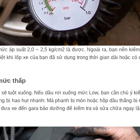
c áp suất 2,0 ~ 2,5 kg/cm2 là được. Ngoài ra, bạn nên kiểm 
iệt khi lốp xe của bạn đã sử dụng trong thời gian dài hoặc có
mức thấp
sẽ tuột xuống. Nếu dầu rơi xuống mức Low, bạn cần chú ý kiểm
g bị hao hụt nhanh: Má phanh bị mòn hoặc hộp dầu thắng bị rò
ần đưa xe đến gara bảo dưỡng để kiểm tra và sửa chữa ngay lậ