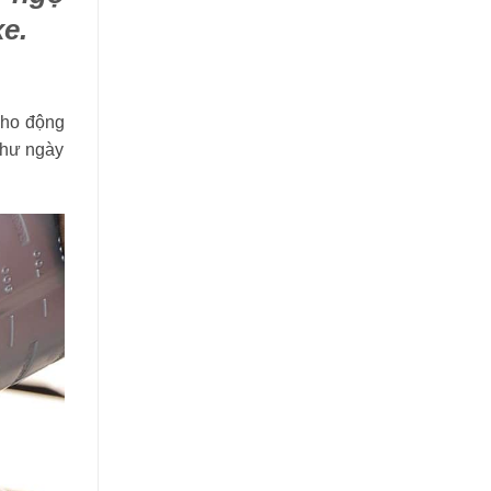
xe
.
cho động
như ngày