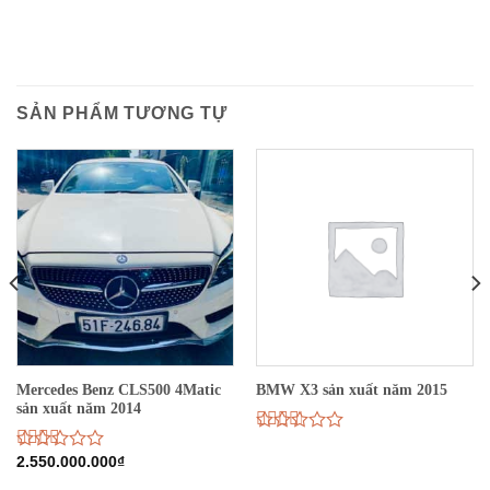
SẢN PHẨM TƯƠNG TỰ
Mercedes Benz CLS500 4Matic
BMW X3 sản xuất năm 2015
sản xuất năm 2014
Được
xếp
Được
2.550.000.000
₫
hạng
xếp