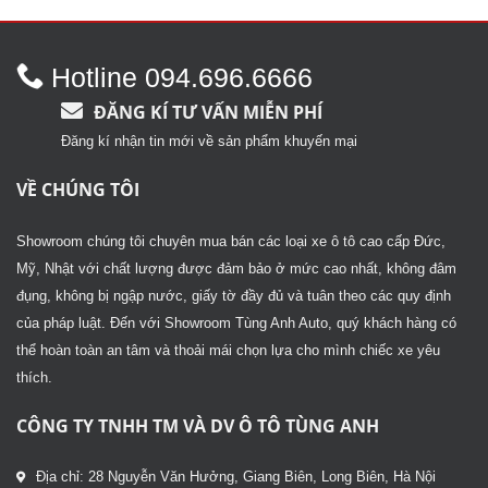
2.59
hạng
5 sao
2.39
5
sao
Hotline 094.696.6666
ĐĂNG KÍ TƯ VẤN MIỄN PHÍ
Đăng kí nhận tin mới về sản phẩm khuyến mại
VỀ CHÚNG TÔI
Showroom chúng tôi chuyên mua bán các loại xe ô tô cao cấp Đức,
Mỹ, Nhật với chất lượng được đảm bảo ở mức cao nhất, không đâm
đụng, không bị ngập nước, giấy tờ đầy đủ và tuân theo các quy định
của pháp luật. Đến với Showroom Tùng Anh Auto, quý khách hàng có
thể hoàn toàn an tâm và thoải mái chọn lựa cho mình chiếc xe yêu
thích.
CÔNG TY TNHH TM VÀ DV Ô TÔ TÙNG ANH
Địa chỉ: 28 Nguyễn Văn Hưởng, Giang Biên, Long Biên, Hà Nội