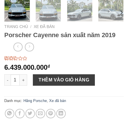
TRANG CHỦ
/
XE ĐÃ BÁN
Porscher Cayenne sản xuất năm 2019
2.44
379
6.439.000.000
₫
trên
5
Porscher Cayenne sản xuất năm 2019 số lượng
dựa
THÊM VÀO GIỎ HÀNG
trên
đánh
giá
Danh mục:
Hãng Porsche
,
Xe đã bán