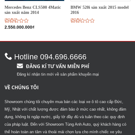
Mercedes Benz CLS500 4Matic
BMW 520i sản xuất 2015 model
sản xuất năm 2014
2016
Được
2.550.000.000
₫
Được
xếp
xếp
hạng
hạng
2.39
2.19
5
5
sao
sao
Hotline 094.696.6666
ĐĂNG KÍ TƯ VẤN MIỄN PHÍ
Đăng kí nhận tin mới về sản phẩm khuyến mại
VỀ CHÚNG TÔI
Showroom chúng tôi chuyên mua bán các loại xe ô tô cao cấp Đức,
Mỹ, Nhật với chất lượng được đảm bảo ở mức cao nhất, không đâm
đụng, không bị ngập nước, giấy tờ đầy đủ và tuân theo các quy định
của pháp luật. Đến với Showroom Tùng Anh Auto, quý khách hàng có
thể hoàn toàn an tâm và thoải mái chọn lựa cho mình chiếc xe yêu