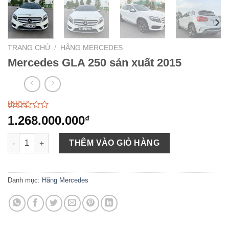
TRANG CHỦ
/
HÃNG MERCEDES
Mercedes GLA 250 sản xuất 2015
2.60
45
1.268.000.000
₫
trên 5
dựa
Mercedes GLA 250 sản xuất 2015 số lượng
trên
THÊM VÀO GIỎ HÀNG
đánh
giá
Danh mục:
Hãng Mercedes