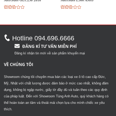
Mercedes GLC250 2016
Mercedes E300 AMG
Được
Được
xếp
xếp
hạng
hạng
2.67
2.74
5
5 sao
sao
Hotline 094.696.6666
ĐĂNG KÍ TƯ VẤN MIỄN PHÍ
Đăng kí nhận tin mới về sản phẩm khuyến mại
VỀ CHÚNG TÔI
Showroom chúng tôi chuyên mua bán các loại xe ô tô cao cấp Đức,
Mỹ, Nhật với chất lượng được đảm bảo ở mức cao nhất, không đâm
đụng, không bị ngập nước, giấy tờ đầy đủ và tuân theo các quy định
của pháp luật. Đến với Showroom Tùng Anh Auto, quý khách hàng có
thể hoàn toàn an tâm và thoải mái chọn lựa cho mình chiếc xe yêu
thích.