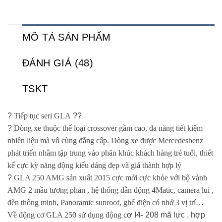
MÔ TẢ SẢN PHẨM
ĐÁNH GIÁ (48)
TSKT
?
Tiếp tục seri GLA
?
?
?
Dòng xe thuộc thể loại crossover gầm cao, đa năng tiết kiệm
nhiên liệu mà vô cùng đẳng cấp. Dòng xe được Mercedesbenz
phát triển nhằm tập trung vào phân khúc khách hàng trẻ tuổi, thiết
kế cực kỳ năng động kiểu dáng đẹp và giá thành hợp lý
?
GLA 250 AMG sản xuất 2015 cực mới cực khỏe với bộ vành
AMG 2 mầu tương phản , hệ thống dẫn động 4Matic, camera lui ,
đèn thông minh, Panoramic sunroof, ghế điện có nhớ 3 vị trí…
Về động cơ GLA 250 sử dụng động c
ơ I4- 208 mã lực , hợp