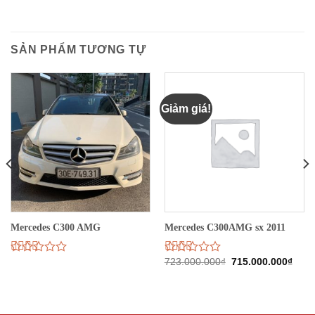
SẢN PHẨM TƯƠNG TỰ
Giảm giá!
Mercedes C300 AMG
Mercedes C300AMG sx 2011
Giá
Giá
Được
Được
723.000.000
₫
715.000.000
₫
gốc
hiện
xếp
xếp
là:
tại
hạng
hạng
723.000.000₫.
là:
2.44
2.42
715.
5 sao
5 sao