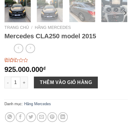
TRANG CHỦ
/
HÃNG MERCEDES
Mercedes CLA250 model 2015
2.51
68
925.000.000
₫
trên 5
dựa
Mercedes CLA250 model 2015 số lượng
trên
THÊM VÀO GIỎ HÀNG
đánh
giá
Danh mục:
Hãng Mercedes