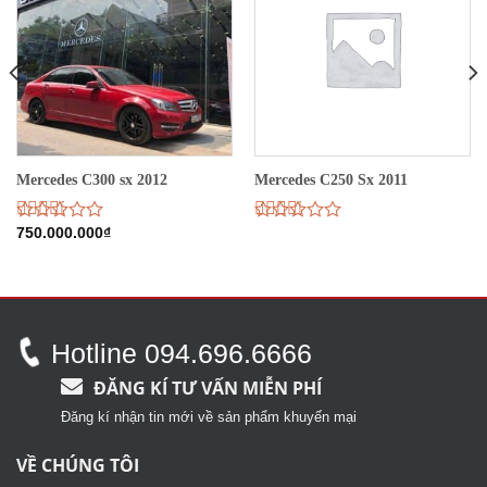
Mercedes C300 sx 2012
Mercedes C250 Sx 2011
Được
750.000.000
₫
Được
xếp
xếp
hạng
hạng
2.74
5
2.69
sao
5 sao
Hotline 094.696.6666
ĐĂNG KÍ TƯ VẤN MIỄN PHÍ
Đăng kí nhận tin mới về sản phẩm khuyến mại
VỀ CHÚNG TÔI