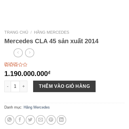
TRANG CHỦ
/
HÃNG MERCEDES
Mercedes CLA 45 sản xuất 2014
2.93
44
1.190.000.000
₫
trên 5
dựa
Mercedes CLA 45 sản xuất 2014 số lượng
trên
THÊM VÀO GIỎ HÀNG
đánh
giá
Danh mục:
Hãng Mercedes