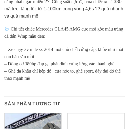
cũng phải ngạc nhiên
?
?
. Công suất cực đại của chiếc xe là
380
mã lực, tăng tốc từ 1-100km trong vòng 4,6s
?
?
quá nhanh
và quá mạnh mẽ .
Chi tiết chiếc Mercedes CLA45 AMG cực mới gốc mầu trắng
đã dán Wrap mầu đen:
– Xe chạy 3v mile sx 2014 một chủ chất cứng cáp, khỏe như một
con báo săn mồi
– Động cơ 380hp đạp ga phát dính cứng lưng vào thành ghế
– Ghế da khâu chỉ kép đỏ , cửa nóc to, ghế sport, dây đai đỏ thể
thao mạnh mẽ
SẢN PHẨM TƯƠNG TỰ