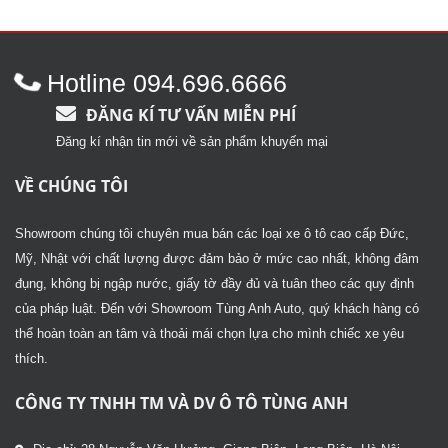
Được
xếp
hạng
2.47
5 sao
Hotline 094.696.6666
ĐĂNG KÍ TƯ VẤN MIỄN PHÍ
Đăng kí nhận tin mới về sản phẩm khuyến mại
VỀ CHÚNG TÔI
Showroom chúng tôi chuyên mua bán các loại xe ô tô cao cấp Đức,
Mỹ, Nhật với chất lượng được đảm bảo ở mức cao nhất, không đâm
đụng, không bị ngập nước, giấy tờ đầy đủ và tuân theo các quy định
của pháp luật. Đến với Showroom Tùng Anh Auto, quý khách hàng có
thể hoàn toàn an tâm và thoải mái chọn lựa cho mình chiếc xe yêu
thích.
CÔNG TY TNHH TM VÀ DV Ô TÔ TÙNG ANH