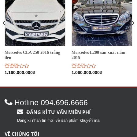
Mercedes CLA 250 2016 trắng
Mercedes E200 sản xuất năm
đen
2015
Được
1.160.000.000
₫
Được
1.060.000.000
₫
xếp
xếp
hạng
hạng
2.73
5
2.66
sao
5 sao
Hotline 094.696.6666
ĐĂNG KÍ TƯ VẤN MIỄN PHÍ
Đăng kí nhận tin mới về sản phẩm khuyến mại
VỀ CHÚNG TÔI