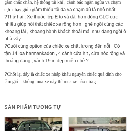
gầm chắc chắn, hệ thống túi khí , cảnh báo ngăn ngừa va chạm
cực nhạy giúp g
iảm thiểu tối đa va chạm dù là nhỏ nhất .
?
Thứ hai : Xe thuộc lớp E to và dài hơn dòng GLC cực
nhiều giúp nội thất chiếc xe rộng hơn , ghế ngồi cùng các
khoang lái , khoang hành khách thoải mái như đang ngồi ở
nhà vậy
?
Cuối cùng option của chiếc xe chất lượng đến nỗi : Có
tận 14 loa harmankadon , 4 cánh cửa hit , cửa nóc rộng và
thoáng đãng , vành 19 in đẹp miễn chê
?
.
?
Chốt lại đây là chiếc xe nhập khẩu nguyên chiếc quá đỉnh cho
tầm giá – không mua xe này thì mua xe nào nữa ạ
SẢN PHẨM TƯƠNG TỰ