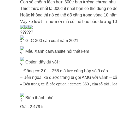
Con số chênh lệch hơn 300tr bạn tưởng chừng như rấ
Thiết thực nhất là 300tr ít nhất bạn có thể dùng nó
Hoặc không thì nó có thể đổ xăng trong vòng 10 nă
Vậy xe lướt – như mới mà có thể bao bảo dưỡng 10 
GLC 300 sản xuất năm 2021
Màu Xanh canvansite nội thất kem
Option đầy đủ với :
– Động cơ 2.0l – 258 mã lực cùng hộp số 9 cấp
– Bên ngoài xe được trang bị gói AMG với vành – cả
– Bên trong xe là các option : camera 360 , cửa sổ trời , l
Biển thành phố
Giá : 2.479 tr