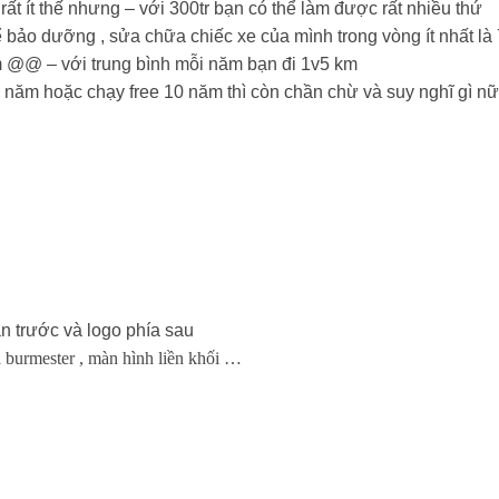
t ít thế nhưng – với 300tr bạn có thể làm được rất nhiều thứ
 để bảo dưỡng , sửa chữa chiếc xe của mình trong vòng ít nhất
m @@ – với trung bình mỗi năm bạn đi 1v5 km
năm hoặc chạy free 10 năm thì còn chần chừ và suy nghĩ gì n
n trước và logo phía sau
oa burmester , màn hình liền khối …