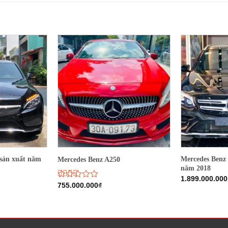
sản xuất năm
Mercedes Benz
Mercedes Benz A250
năm 2018
1.899.000.000
Được
755.000.000
₫
xếp
hạng
2.48
5 sao