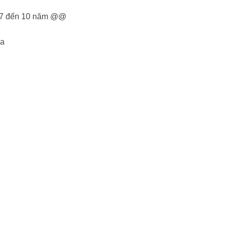
 là 7 đến 10 năm @@
ữa