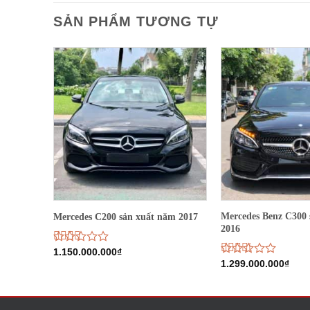
SẢN PHẨM TƯƠNG TỰ
Mercedes Benz C300 
ắng đen
Mercedes C200 sản xuất năm 2017
2016
Được
1.150.000.000
₫
xếp
Được
1.299.000.000
₫
hạng
xếp
2.51
hạng
5 sao
2.68
5 sao