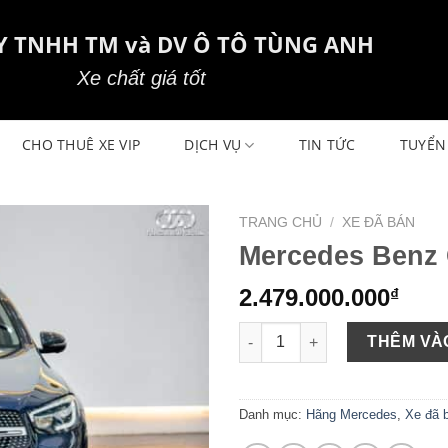
Y TNHH TM và DV Ô TÔ TÙNG ANH
Xe chất giá tốt
CHO THUÊ XE VIP
DỊCH VỤ
TIN TỨC
TUYỂN
TRANG CHỦ
/
XE ĐÃ BÁN
Mercedes Benz 
2.479.000.000
₫
Mercedes Benz GLC 300 sản x
THÊM VÀ
Danh mục:
Hãng Mercedes
,
Xe đã 