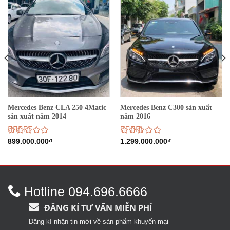
Mercedes Benz CLA 250 4Matic
Mercedes Benz C300 sản xuất
sản xuất năm 2014
năm 2016
Được
899.000.000
₫
Được
1.299.000.000
₫
xếp
xếp
hạng
hạng
2.98
5
2.68
sao
5 sao
Hotline 094.696.6666
ĐĂNG KÍ TƯ VẤN MIỄN PHÍ
Đăng kí nhận tin mới về sản phẩm khuyến mại