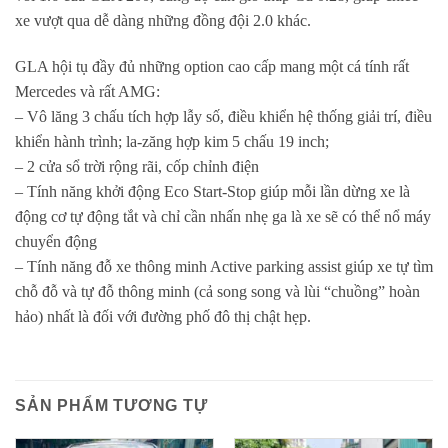
xe vượt qua dễ dàng những đồng đội 2.0 khác.
GLA hội tụ đầy đủ những option cao cấp mang một cá tính rất
Mercedes và rất AMG:
– Vô lăng 3 chấu tích hợp lẫy số, điều khiển hệ thống giải trí, điều
khiển hành trình; la-zăng hợp kim 5 chấu 19 inch;
– 2 cửa sổ trời rộng rãi, cốp chỉnh điện
– Tính năng khởi động Eco Start-Stop giúp mỗi lần dừng xe là
động cơ tự động tắt và chỉ cần nhấn nhẹ ga là xe sẽ có thể nổ máy
chuyển động
– Tính năng đỗ xe thông minh Active parking assist giúp xe tự tìm
chỗ đỗ và tự đỗ thông minh (cả song song và lùi “chuồng” hoàn
hảo) nhất là đối với đường phố đô thị chật hẹp.
SẢN PHẨM TƯƠNG TỰ