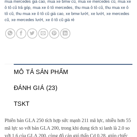
mua mercedes giá cao
,
mua xe bmw cũ
,
mua xe mercedes cũ
,
mua xe
ô tô cũ trả góp
,
mua xe ô tô mercedes
,
thu mua ô tô cũ
,
thu mua xe ô
tô cũ
,
thu mua xe ô tô cũ giá cao
,
xe bmw lướt
,
xe lướt
,
xe mercedes
cũ
,
xe mercedes lướt
,
xe ô tô cũ giá rẻ
MÔ TẢ SẢN PHẨM
ĐÁNH GIÁ (23)
TSKT
Phiên bản GLA 250 tích hợp sức mạnh 211 mã lực, nhiều hơn 55
mã lực so với bản GLA 200, trong khi dung tích xi lanh là 2.0 so
với 1.6 của GLA 200, cùng độ cản gió thấp Cd 0.28, giúp chiếc