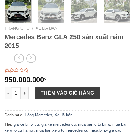
TRANG CHỦ
/
XE ĐÃ BÁN
Mercedes Benz GLA 250 sản xuất năm
2015
2.52
23
950.000.000
₫
trên 5
dựa
Mercedes Benz GLA 250 sản xuất năm 2015 số lượng
trên
THÊM VÀO GIỎ HÀNG
đánh
giá
Danh mục:
Hãng Mercedes
,
Xe đã bán
Thẻ:
giá xe bmw cũ
,
giá xe mercedes cũ
,
mua bán ô tô bmw
,
mua bán
xe ô tô cũ hà nội
,
mua bán xe ô tô mercedes cũ
,
mua bmw giá cao
,