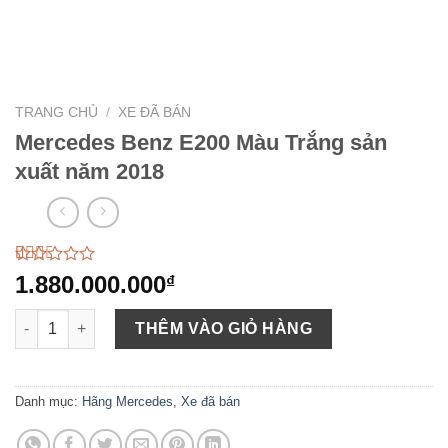
TRANG CHỦ
/
XE ĐÃ BÁN
Mercedes Benz E200 Màu Trắng sản
xuất năm 2018
2.29
21
1.880.000.000
₫
trên
5
Mercedes Benz E200 Màu Trắng sản xuất năm 2018 số lượng
dựa
THÊM VÀO GIỎ HÀNG
trên
đánh
giá
Danh mục:
Hãng Mercedes
,
Xe đã bán