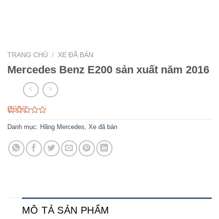
TRANG CHỦ
/
XE ĐÃ BÁN
Mercedes Benz E200 sản xuất năm 2016
2.35
20
Danh mục:
Hãng Mercedes
,
Xe đã bán
trên
5
dựa
trên
đánh
giá
MÔ TẢ SẢN PHẨM