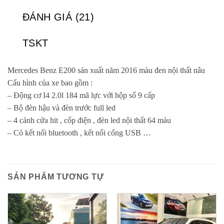
ĐÁNH GIÁ (21)
TSKT
Mercedes Benz E200 sản xuất năm 2016 màu đen nội thất nâu
Cấu hình của xe bao gồm :
– Động cơ I4 2.0l 184 mã lực với hộp số 9 cấp
– Bộ đèn hậu và đèn trước full led
– 4 cánh cửa hit , cốp điện , đèn led nội thất 64 màu
– Có kết nối bluetooth , kết nối cổng USB …
SẢN PHẨM TƯƠNG TỰ