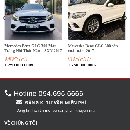
Mercedes Benz GLC 300 Màu
Mercedes Benz GLC 300 sản
Trắng Nội Thất Nâu – SXN 2017
xuất năm 2017
Được
1.750.000.000
₫
Được
1.750.000.000
₫
xếp
xếp
hạng
hạng
2.19
2.89
5
5
sao
sao
Hotline 094.696.6666
ĐĂNG KÍ TƯ VẤN MIỄN PHÍ
Đăng kí nhận tin mới về sản phẩm khuyến mại
VỀ CHÚNG TÔI