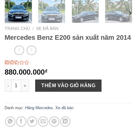
TRANG CHỦ
/
XE ĐÃ BÁN
Mercedes Benz E200 sản xuất năm 2014
2.35
23
880.000.000
₫
trên
5
Mercedes Benz E200 sản xuất năm 2014 số lượng
dựa
THÊM VÀO GIỎ HÀNG
trên
đánh
giá
Danh mục:
Hãng Mercedes
,
Xe đã bán