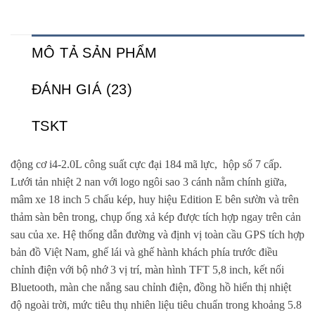
MÔ TẢ SẢN PHẨM
ĐÁNH GIÁ (23)
TSKT
động cơ i4-2.0L công suất cực đại 184 mã lực, hộp số 7 cấp.
Lưới tản nhiệt 2 nan với logo ngôi sao 3 cánh nằm chính giữa,
mâm xe 18 inch 5 chấu kép, huy hiệu Edition E bên sườn và trên
thảm sàn bên trong, chụp ống xả kép được tích hợp ngay trên cản
sau của xe. Hệ thống dẫn đường và định vị toàn cầu GPS tích hợp
bản đồ Việt Nam, ghế lái và ghế hành khách phía trước điều
chỉnh điện với bộ nhớ 3 vị trí, màn hình TFT 5,8 inch, kết nối
Bluetooth, màn che nắng sau chỉnh điện, đồng hồ hiển thị nhiệt
độ ngoài trời, mức tiêu thụ nhiên liệu tiêu chuẩn trong khoảng 5.8