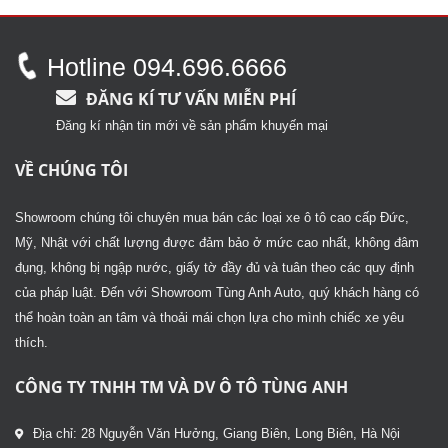
2.72
5
hạng
sao
2.98
5
sao
Hotline 094.696.6666
ĐĂNG KÍ TƯ VẤN MIỄN PHÍ
Đăng kí nhận tin mới về sản phẩm khuyến mại
VỀ CHÚNG TÔI
Showroom chúng tôi chuyên mua bán các loại xe ô tô cao cấp Đức,
Mỹ, Nhật với chất lượng được đảm bảo ở mức cao nhất, không đâm
đụng, không bị ngập nước, giấy tờ đầy đủ và tuân theo các quy định
của pháp luật. Đến với Showroom Tùng Anh Auto, quý khách hàng có
thể hoàn toàn an tâm và thoải mái chọn lựa cho mình chiếc xe yêu
thích.
CÔNG TY TNHH TM VÀ DV Ô TÔ TÙNG ANH
Địa chỉ: 28 Nguyễn Văn Hưởng, Giang Biên, Long Biên, Hà Nội