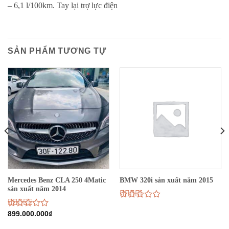
– 6,1 l/100km. Tay lại trợ lực điện
SẢN PHẨM TƯƠNG TỰ
Mercedes Benz CLA 250 4Matic
BMW 320i sản xuất năm 2015
sản xuất năm 2014
Được
xếp
Được
899.000.000
₫
hạng
xếp