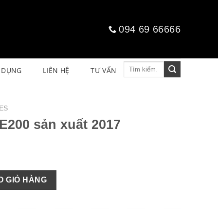
094 69 66666
Tìm
 DỤNG
LIÊN HỆ
TƯ VẤN
kiếm:
ES
E200 sản xuất 2017
2017 số lượng
O GIỎ HÀNG