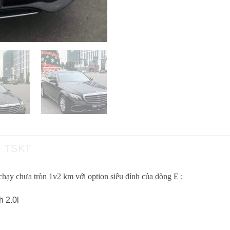
TSKT
hạy chưa tròn 1v2 km với option siêu đỉnh của dòng E :
h 2.0l