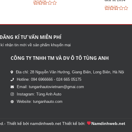
Được
xếp
Được
hạng
xếp
2.67
hạng
5 sao
2.71
5 sao
ĐĂNG KÍ TƯ VẤN MIỄN PHÍ
kí nhận tin mới về sản phẩm khuyến mại
CÔNG TY TNHH TM VÀ DV Ô TÔ TÙNG ANH
Địa chỉ: 28 Nguyễn Văn Hưởng, Giang Biên, Long Biên, Hà Nội
Hotline: 094 6966666 - 024 665 05175
Email: tunganhautovietnam@gmai.com
Instagram: Tùng Anh Auto
Website: tunganhauto.com
d.- Thiết kế bởi
namdinhweb.net
Thiết kế bởi:
Namdinhweb.net