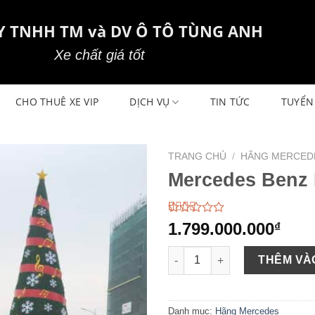
Y TNHH TM và DV Ô TÔ TÙNG ANH
Xe chất giá tốt
CHO THUÊ XE VIP
DỊCH VỤ
TIN TỨC
TUYỂN
TRANG CHỦ
/
HÃNG MERCED
Mercedes Benz 
2.45
40
1.799.000.000
₫
trên
5
Mercedes Benz E200 sản xuất 
dựa
THÊM VÀ
trên
đánh
giá
Danh mục:
Hãng Mercedes