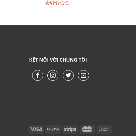
Được
xếp
hạng
2.72
5
sao
KẾT NỐI VỚI CHÚNG TÔI