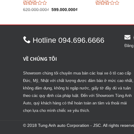
Giá
Giá
Được
620.000.000
₫
599.000.000
₫
Được
gốc
hiện
xếp
xếp
là:
tại
hạng
hạng
620.000.000₫.
là:
2.75
5
2.74
5
599.000.000₫.
sao
sao
Hotline 094.696.6666
Đăng 
VỀ CHÚNG TÔI
Showroom chúng tôi chuyên mua bán các loại xe ô tô cao cấp
Đức, Mỹ, Nhật với chất lượng được đảm bảo ở mức cao nhất,
không đâm đụng, không bị ngập nước, giấy tờ đầy đủ và tuân
theo các quy định của pháp luật. Đến với Showroom Tùng Anh
Auto, quý khách hàng có thể hoàn toàn an tâm và thoải mái
chọn lựa cho mình chiếc xe yêu thích.
© 2018 Tung Anh auto Corporation - JSC. All rights reserve