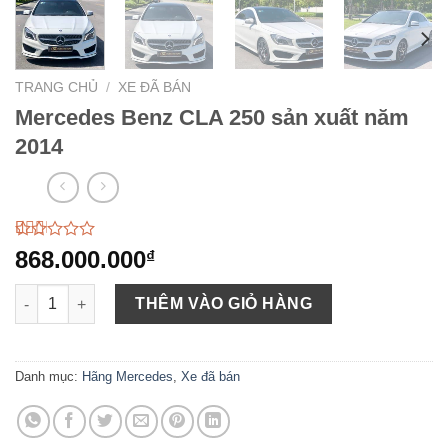
TRANG CHỦ
/
XE ĐÃ BÁN
Mercedes Benz CLA 250 sản xuất năm
2014
2.00
4
868.000.000
₫
trên
5
Mercedes Benz CLA 250 sản xuất năm 2014 số lượng
dựa
THÊM VÀO GIỎ HÀNG
trên
đánh
giá
Danh mục:
Hãng Mercedes
,
Xe đã bán