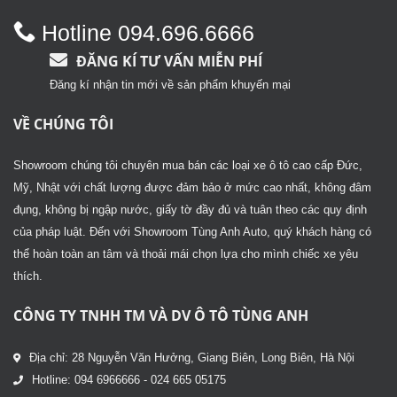
5
5 sao
sao
Hotline 094.696.6666
ĐĂNG KÍ TƯ VẤN MIỄN PHÍ
Đăng kí nhận tin mới về sản phẩm khuyến mại
VỀ CHÚNG TÔI
Showroom chúng tôi chuyên mua bán các loại xe ô tô cao cấp Đức,
Mỹ, Nhật với chất lượng được đảm bảo ở mức cao nhất, không đâm
đụng, không bị ngập nước, giấy tờ đầy đủ và tuân theo các quy định
của pháp luật. Đến với Showroom Tùng Anh Auto, quý khách hàng có
thể hoàn toàn an tâm và thoải mái chọn lựa cho mình chiếc xe yêu
thích.
CÔNG TY TNHH TM VÀ DV Ô TÔ TÙNG ANH
Địa chỉ: 28 Nguyễn Văn Hưởng, Giang Biên, Long Biên, Hà Nội
Hotline: 094 6966666 - 024 665 05175