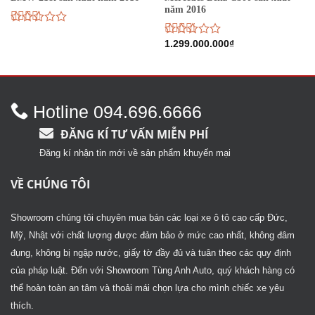
năm 2016
Được
xếp
Được
1.299.000.000
₫
hạng
xếp
2.58
hạng
5 sao
2.68
5 sao
Hotline 094.696.6666
ĐĂNG KÍ TƯ VẤN MIỄN PHÍ
Đăng kí nhận tin mới về sản phẩm khuyến mại
VỀ CHÚNG TÔI
Showroom chúng tôi chuyên mua bán các loại xe ô tô cao cấp Đức,
Mỹ, Nhật với chất lượng được đảm bảo ở mức cao nhất, không đâm
đụng, không bị ngập nước, giấy tờ đầy đủ và tuân theo các quy định
của pháp luật. Đến với Showroom Tùng Anh Auto, quý khách hàng có
thể hoàn toàn an tâm và thoải mái chọn lựa cho mình chiếc xe yêu
thích.