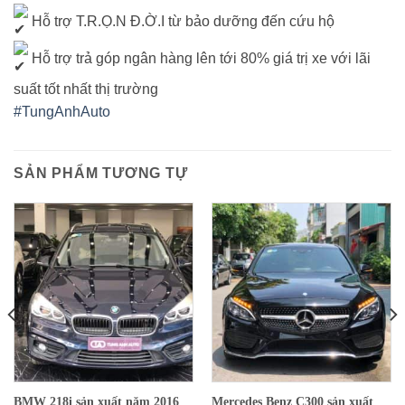
Hỗ trợ T.R.Ọ.N Đ.Ờ.I từ bảo dưỡng đến cứu hộ
Hỗ trợ trả góp ngân hàng lên tới 80% giá trị xe với lãi
suất tốt nhất thị trường
#TungAnhAuto
SẢN PHẨM TƯƠNG TỰ
Mercedes Benz C300 sản xuất
BMW 218i sản xuất năm 2016