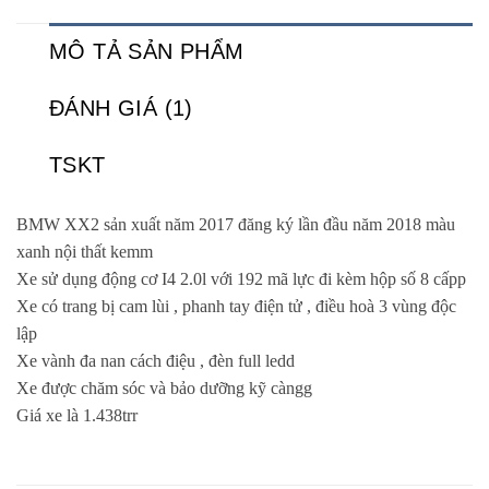
MÔ TẢ SẢN PHẨM
ĐÁNH GIÁ (1)
TSKT
BMW XX2 sản xuất năm 2017 đăng ký lần đầu năm 2018 màu
xanh nội thất kemm
Xe sử dụng động cơ I4 2.0l với 192 mã lực đi kèm hộp số 8 cấpp
Xe có trang bị cam lùi , phanh tay điện tử , điều hoà 3 vùng độc
lập
Xe vành đa nan cách điệu , đèn full ledd
Xe được chăm sóc và bảo dưỡng kỹ càngg
Giá xe là 1.438trr