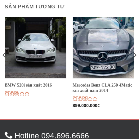
SẢN PHẨM TƯƠNG TỰ
Mercedes Benz CLA 250 4Matic
BMW 520i sản xuất 2016
sản xuất năm 2014
Được
xếp
Được
899.000.000
₫
hạng
xếp
2.58
hạng
5 sao
2.98
5
sao
Hotline 094.696.6666