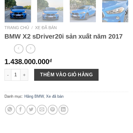
TRANG CHỦ
/
XE ĐÃ BÁN
BMW X2 sDriver20i sản xuất năm 2017
1.438.000.000
₫
BMW X2 sDriver20i sản xuất năm 2017 số lượng
THÊM VÀO GIỎ HÀNG
Danh mục:
Hãng BMW
,
Xe đã bán