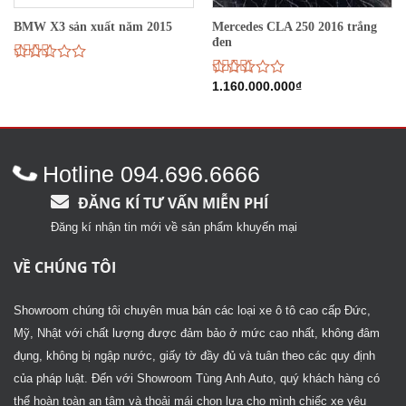
Mercedes CLA 250 2016 trắng
BMW X3 sản xuất năm 2015
đen
Được
xếp
Được
1.160.000.000
₫
hạng
xếp
2.59
hạng
5 sao
2.73
5
sao
Hotline 094.696.6666
ĐĂNG KÍ TƯ VẤN MIỄN PHÍ
Đăng kí nhận tin mới về sản phẩm khuyến mại
VỀ CHÚNG TÔI
Showroom chúng tôi chuyên mua bán các loại xe ô tô cao cấp Đức,
Mỹ, Nhật với chất lượng được đảm bảo ở mức cao nhất, không đâm
đụng, không bị ngập nước, giấy tờ đầy đủ và tuân theo các quy định
của pháp luật. Đến với Showroom Tùng Anh Auto, quý khách hàng có
thể hoàn toàn an tâm và thoải mái chọn lựa cho mình chiếc xe yêu