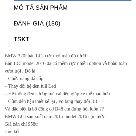
MÔ TẢ SẢN PHẨM
ĐÁNH GIÁ (180)
TSKT
BMW 320i bản LCI cực mới màu đỏ tươii
Bản LCI model 2016 đã có thêm cực nhiều option và hoàn toàn
vượt trội . Đó là :
– Chức năng đá cốp
– Thay đổi hệ đèn full Led
– Hệ thống đèn sương mù cải tiến giúp xe thể thao hơn
– Cùm đèn hậu thiết kế lại , vo-lang thay đổi !!!!
Và đặc biệt là bộ động cơ B48 êm đừng hỏi luôn ??
BMW LCI sản xuất năm 2015 model 2016 cực mới !
Giá bán chỉ 958tr
cam kết: