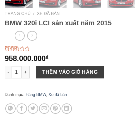
TRANG CHỦ
/
XE ĐÃ BÁN
BMW 320i LCI sản xuất năm 2015
2.43
175
958.000.000
₫
trên
5
BMW 320i LCI sản xuất năm 2015 số lượng
dựa
THÊM VÀO GIỎ HÀNG
trên
đánh
giá
Danh mục:
Hãng BMW
,
Xe đã bán