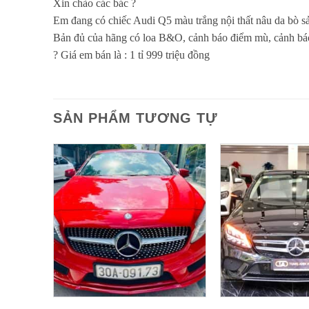
Xin chào các bác ?
Em đang có chiếc Audi Q5 màu trắng nội thất nâu da bò s
Bản đủ của hãng có loa B&O, cảnh báo điểm mù, cảnh báo 
? Giá em bán là : 1 tỉ 999 triệu đồng
SẢN PHẨM TƯƠNG TỰ