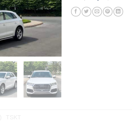
)
TSKT