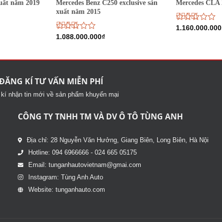
Mercedes Benz C250 exclusive sản
uất năm 2019
Mercedes CLA 
xuất năm 2015
Được
1.160.000.000
xếp
Được
1.088.000.000
₫
hạng
xếp
2.73
5
hạng
sao
2.72
5
sao
ĐĂNG KÍ TƯ VẤN MIỄN PHÍ
kí nhận tin mới về sản phẩm khuyến mại
CÔNG TY TNHH TM VÀ DV Ô TÔ TÙNG ANH
Địa chỉ: 28 Nguyễn Văn Hưởng, Giang Biên, Long Biên, Hà Nội
Hotline: 094 6966666 - 024 665 05175
Email: tunganhautovietnam@gmai.com
Instagram: Tùng Anh Auto
Website: tunganhauto.com