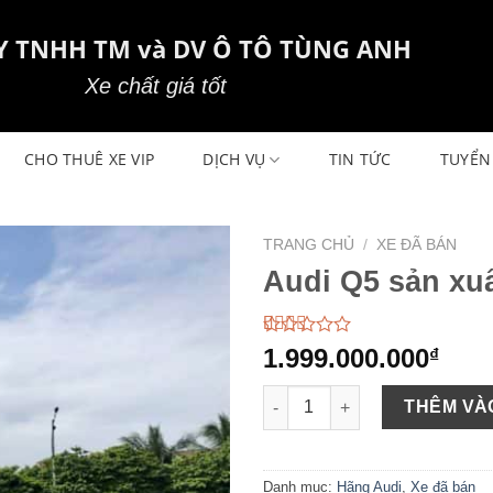
Y TNHH TM và DV Ô TÔ TÙNG ANH
Xe chất giá tốt
CHO THUÊ XE VIP
DỊCH VỤ
TIN TỨC
TUYỂN
TRANG CHỦ
/
XE ĐÃ BÁN
Audi Q5 sản xu
2.35
339
1.999.000.000
₫
trên
5
Audi Q5 sản xuất năm 2018 số
dựa
THÊM VÀ
trên
đánh
giá
Danh mục:
Hãng Audi
,
Xe đã bán