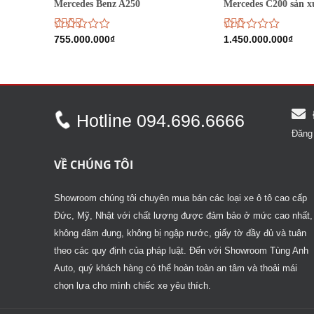
18
Mercedes Benz A250
Mercedes C200 sản x
Được
755.000.000
₫
Được
1.450.000.000
₫
xếp
xếp
hạng
hạng
2.48
1.94
5 sao
5
sao
Hotline 094.696.6666
Đăng 
VỀ CHÚNG TÔI
Showroom chúng tôi chuyên mua bán các loại xe ô tô cao cấp
Đức, Mỹ, Nhật với chất lượng được đảm bảo ở mức cao nhất,
không đâm đụng, không bị ngập nước, giấy tờ đầy đủ và tuân
theo các quy định của pháp luật. Đến với Showroom Tùng Anh
Auto, quý khách hàng có thể hoàn toàn an tâm và thoải mái
chọn lựa cho mình chiếc xe yêu thích.