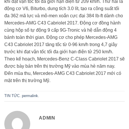
khi đạt vận tốc tối đa giới hạn điện tử 209 km/h. Thứ hai là
động cơ V6, Biturbo, dung tích 3.0 lít, tạo ra công suất tối
đa 362 mã lực và mô-men xoắn cực đại 384 lb-ft dành cho
Mercedes-AMG C43 Cabriolet 2017. Động cơ đồng hành
cùng hộp số tự động 9 cấp 9G-Tronic và hệ dẫn động 4
bánh toàn thời gian. Động cơ cho phép Mercedes-AMG
C43 Cabriolet 2017 tăng tốc từ 0-96 km/h trong 4,7 giây
trước khi đạt vận tốc tối đa giới hạn điện tử 250 km/h.
Theo kế hoạch, Mercedes-Benz C-Class Cabriolet 2017 sẽ
được bày bán trên thị trường Mỹ vào mùa hè năm nay.
Đến mùa thu, Mercedes-AMG C43 Cabriolet 2017 mới có
mặt trên thị trường Mỹ.
TIN TỨC
.
permalink
.
ADMIN