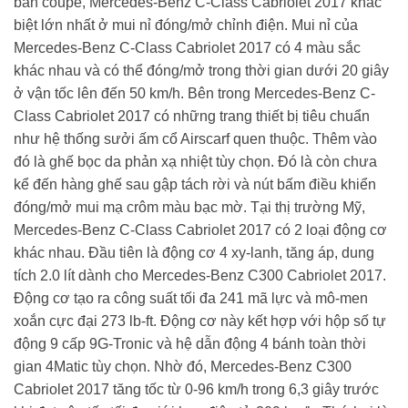
bản coupe, Mercedes-Benz C-Class Cabriolet 2017 khác
biệt lớn nhất ở mui nỉ đóng/mở chỉnh điện. Mui nỉ của
Mercedes-Benz C-Class Cabriolet 2017 có 4 màu sắc
khác nhau và có thể đóng/mở trong thời gian dưới 20 giây
ở vận tốc lên đến 50 km/h. Bên trong Mercedes-Benz C-
Class Cabriolet 2017 có những trang thiết bị tiêu chuẩn
như hệ thống sưởi ấm cổ Airscarf quen thuộc. Thêm vào
đó là ghế bọc da phản xạ nhiệt tùy chọn. Đó là còn chưa
kể đến hàng ghế sau gập tách rời và nút bấm điều khiển
đóng/mở mui mạ crôm màu bạc mờ. Tại thị trường Mỹ,
Mercedes-Benz C-Class Cabriolet 2017 có 2 loại động cơ
khác nhau. Đầu tiên là động cơ 4 xy-lanh, tăng áp, dung
tích 2.0 lít dành cho Mercedes-Benz C300 Cabriolet 2017.
Động cơ tạo ra công suất tối đa 241 mã lực và mô-men
xoắn cực đại 273 lb-ft. Động cơ này kết hợp với hộp số tự
động 9 cấp 9G-Tronic và hệ dẫn động 4 bánh toàn thời
gian 4Matic tùy chọn. Nhờ đó, Mercedes-Benz C300
Cabriolet 2017 tăng tốc từ 0-96 km/h trong 6,3 giây trước