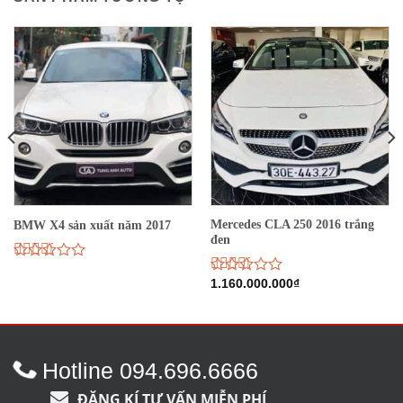
Mercedes CLA 250 2016 trắng
BMW X4 sản xuất năm 2017
đen
Được
xếp
Được
1.160.000.000
₫
hạng
xếp
2.71
hạng
5 sao
2.73
5
sao
Hotline 094.696.6666
ĐĂNG KÍ TƯ VẤN MIỄN PHÍ