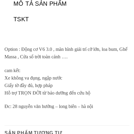
MÔ TẢ SẢN PHẨM
TSKT
Option : Động cơ V6 3.0 , màn hình giải trí cỡ lớn, loa bum, Ghế
Massa , Cửa sổ trời toàn cảnh ….
cam kết:
Xe không va đụng, ngập nước
Giấy tờ đầy đủ, hợp pháp
Hỗ trợ TRỌN ĐỜI từ bảo dưỡng đến cứu hộ
Đc: 28 nguyễn văn hưởng – long biên – hà nội
SẢN PHẨM TƯƠNG TỰ