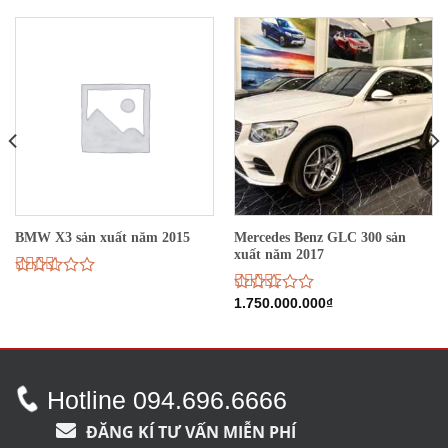
Mercedes Benz GLC 300 sản
BMW X3 sản xuất năm 2015
xuất năm 2017
Được
xếp
Được
1.750.000.000
₫
hạng
xếp
2.59
hạng
5 sao
2.89
5
sao
Hotline 094.696.6666
ĐĂNG KÍ TƯ VẤN MIỄN PHÍ