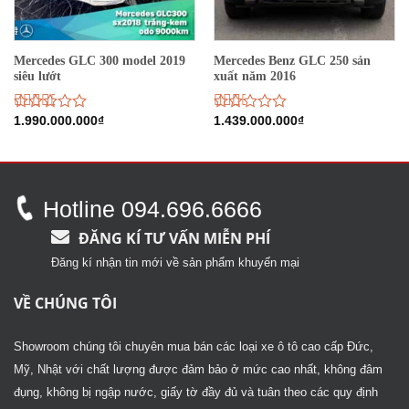
Mercedes GLC 300 model 2019
Mercedes Benz GLC 250 sản
siêu lướt
xuất năm 2016
Được
1.990.000.000
₫
Được
1.439.000.000
₫
xếp
xếp
hạng
hạng
2.82
5
2.20
sao
5
sao
Hotline 094.696.6666
ĐĂNG KÍ TƯ VẤN MIỄN PHÍ
Đăng kí nhận tin mới về sản phẩm khuyến mại
VỀ CHÚNG TÔI
Showroom chúng tôi chuyên mua bán các loại xe ô tô cao cấp Đức,
Mỹ, Nhật với chất lượng được đảm bảo ở mức cao nhất, không đâm
đụng, không bị ngập nước, giấy tờ đầy đủ và tuân theo các quy định