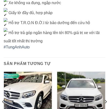
Xe không va đụng, ngập nước
Giấy tờ đầy đủ, hợp pháp
Hỗ trợ T.R.Ọ.N Đ.Ờ.I từ bảo dưỡng đến cứu hộ
Hỗ trợ trả góp ngân hàng lên tới 80% giá trị xe với lãi
suất tốt nhất thị trường
#TungAnhAuto
SẢN PHẨM TƯƠNG TỰ