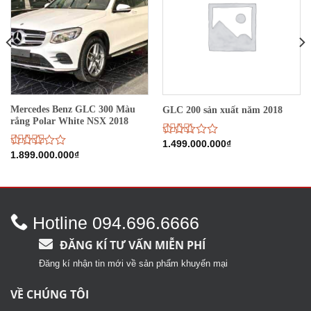
Mercedes Benz GLC 300 Màu
GLC 200 sản xuất năm 2018
rắng Polar White NSX 2018
Được
1.499.000.000
₫
xếp
Được
1.899.000.000
₫
hạng
xếp
2.68
hạng
5 sao
3.50
5
sao
Hotline 094.696.6666
ĐĂNG KÍ TƯ VẤN MIỄN PHÍ
Đăng kí nhận tin mới về sản phẩm khuyến mại
VỀ CHÚNG TÔI